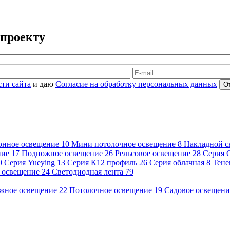
-проекту
ти сайта
и даю
Согласие на обработку персональных данных
онное освещение
10
Мини потолочное освещение
8
Накладной с
ние
17
Подножное освещение
26
Рельсовое освещение
28
Серия 
0
Серия Yueying
13
Серия К12 профиль
26
Серия облачная
8
Тене
 освещение
24
Светодиодная лента
79
жное освещение
22
Потолочное освещение
19
Садовое освещен