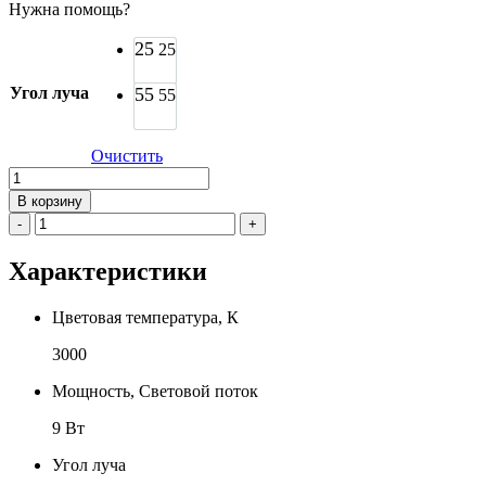
Нужна помощь?
25
25
Угол луча
55
55
Очистить
Количество
товара
В корзину
Трековый
-
+
светильник
GNKSVET
Характеристики
Liberty
-
T169
Цветовая температура, К
3000
Мощность, Световой поток
9 Вт
Угол луча