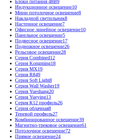
Блоки питания 48В
9
Индукционное освещение
10
Мини потолочное освещение
8
Накладной светильник
8
Настенное освещение
7
Офисное линейное освещение
10
Панельное освещение
5
Подвесное освещение
17
Подножное освещение
26
Рельсовое освещение
28
Серия Combined
12
Серия Kongming
18
Серия MX
19
Серия R8
49
Серия Soft Light
8
Серия Wall Washer
19
Серия Yueshang
20
Серия Yueying
13
Серия К12 профиль
26
Серия облачная
8
Теневой профиль
27
Комбинированное освещение
39
Магнитно-трековое освещение
61
Потолочное освещение
72
Прямое освещение
24