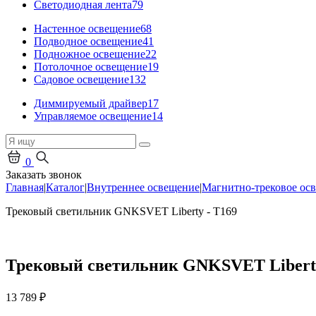
Светодиодная лента
79
Настенное освещение
68
Подводное освещение
41
Подножное освещение
22
Потолочное освещение
19
Садовое освещение
132
Диммируемый драйвер
17
Управляемое освещение
14
0
Заказать звонок
Главная
|
Каталог
|
Внутреннее освещение
|
Магнитно-трековое ос
Трековый светильник GNKSVET Liberty - T169
Трековый светильник GNKSVET Liberty
13 789
₽