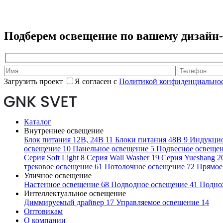
Подберем освещение по вашему дизайн
Загрузить проект
Я согласен с
Политикой конфиденциальнос
Каталог
Внутреннее освещение
Блок питания 12В, 24В
11
Блоки питания 48В
9
Индукци
освещение
10
Панельное освещение
5
Подвесное освеще
Серия Soft Light
8
Серия Wall Washer
19
Серия Yueshang
2
трековое освещение
61
Потолочное освещение
72
Прямое
Уличное освещение
Настенное освещение
68
Подводное освещение
41
Подно
Интеллектуальное освещение
Диммируемый драйвер
17
Управляемое освещение
14
Оптовикам
О компании