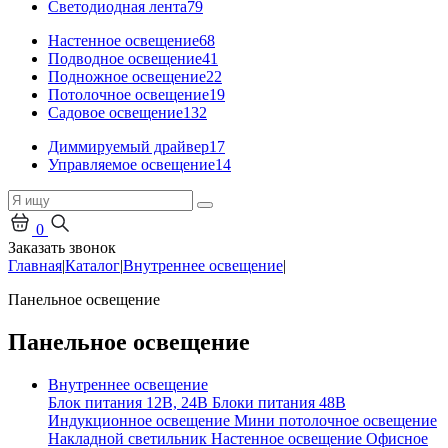
Светодиодная лента
79
Настенное освещение
68
Подводное освещение
41
Подножное освещение
22
Потолочное освещение
19
Садовое освещение
132
Диммируемый драйвер
17
Управляемое освещение
14
0
Заказать звонок
Главная
|
Каталог
|
Внутреннее освещение
|
Панельное освещение
Панельное освещение
Внутреннее освещение
Блок питания 12В, 24В
Блоки питания 48В
Индукционное освещение
Мини потолочное освещение
Накладной светильник
Настенное освещение
Офисное