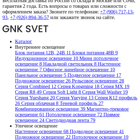
Бесплатная доставка по России со склада в Москве или Сочи,
гарантия 2 года. Есть вопросы о товарах или сложности с
оформлением заказа? Звоните по телефонам:
+7 (906) 717-13-
93
,
+7 (926) 894-36-57
или закажите звонок на сайте.
Каталог
Внутреннее освещение
Блок питания 12В, 24В
11
Блоки питания 48В
9
Индукционное освещение
10
Мини потолочное
освещение
8
Накладной светильник
8
Настенное
освещение
7
Офисное линейное освещение
10
Панельное освещение
5
Подвесное освещение
17
Подножное освещение
26
Рельсовое освещение
28
Серия Combined
12
Серия Kongming
18
Серия MX
19
Серия R8
49
Серия Soft Light
8
Серия Wall Washer
19
Серия Yueshang
20
Серия Yueying
13
Серия К12 профиль
26
Серия облачная
8
Теневой профиль
27
Комбинированное освещение
39
Магнитно-трековое
освещение
61
Потолочное освещение
72
Прямое
освещение
24
Светодиодная лента
79
Уличное освещение
Настенное освещение
68
Подводное освещение
41
Подножное освещение
22
Потолочное освещение
19