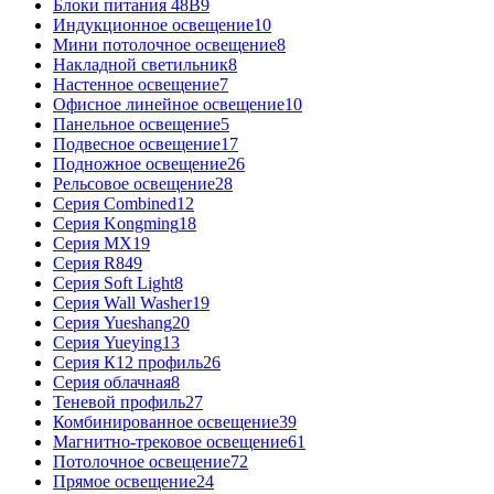
Блоки питания 48В
9
Индукционное освещение
10
Мини потолочное освещение
8
Накладной светильник
8
Настенное освещение
7
Офисное линейное освещение
10
Панельное освещение
5
Подвесное освещение
17
Подножное освещение
26
Рельсовое освещение
28
Серия Combined
12
Серия Kongming
18
Серия MX
19
Серия R8
49
Серия Soft Light
8
Серия Wall Washer
19
Серия Yueshang
20
Серия Yueying
13
Серия К12 профиль
26
Серия облачная
8
Теневой профиль
27
Комбинированное освещение
39
Магнитно-трековое освещение
61
Потолочное освещение
72
Прямое освещение
24