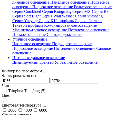
линейное освещение
Панельное освещение
Подвесное
освещение
Подножное освещение
Рельсовое освещение
Серия Combined
Серия Kongming
Серия MX
Серия R8
Серия Soft Light
Серия Wall Washer
Серия Yueshang
Серия Yueying
Серия К12 профиль
Серия облачная
Теневой профиль
Комбинированное освещение
Магнитно-трековое освещение
Потолочное освещение
Прямое освещение
Светодиодная лента
Уличное освещение
Настенное освещение
Подводное освещение
Подножное освещение
Потолочное освещение
Садовое
освещение
Интеллектуальное освещение
Диммируемый драйвер
Управляемое освещение
Фильтр по параметрам
Фильтровать по цене
Чип
Tsinghua Tongfang (5)
Цвет
Цветовая температура, К
3000
4000
6000
Степень защиты