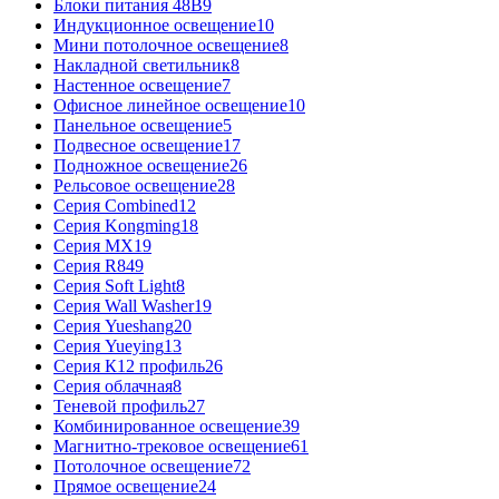
Блоки питания 48В
9
Индукционное освещение
10
Мини потолочное освещение
8
Накладной светильник
8
Настенное освещение
7
Офисное линейное освещение
10
Панельное освещение
5
Подвесное освещение
17
Подножное освещение
26
Рельсовое освещение
28
Серия Combined
12
Серия Kongming
18
Серия MX
19
Серия R8
49
Серия Soft Light
8
Серия Wall Washer
19
Серия Yueshang
20
Серия Yueying
13
Серия К12 профиль
26
Серия облачная
8
Теневой профиль
27
Комбинированное освещение
39
Магнитно-трековое освещение
61
Потолочное освещение
72
Прямое освещение
24