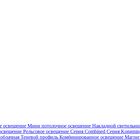
е освещение
Мини потолочное освещение
Накладной светильн
освещение
Рельсовое освещение
Серия Combined
Серия Kongmi
 облачная
Теневой профиль
Комбинированное освещение
Магнит