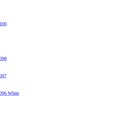
100
098
097
096 White