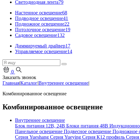
Светодиодная лента
79
Настенное освещение
68
Подводное освещение
41
Подножное освещение
22
Потолочное освещение
19
Садовое освещение
132
Диммируемый драйвер
17
Управляемое освещение
14
0
Заказать звонок
Главная
|
Каталог
|
Внутреннее освещение
|
Комбинированное освещение
Комбинированное освещение
Внутреннее освещение
Блок питания 12В, 24В
Блоки питания 48В
Индукционно
Панельное освещение
Подвесное освещение
Подножное 
Серия Yueshang
Серия Yueying
Серия К12 профиль
Серия