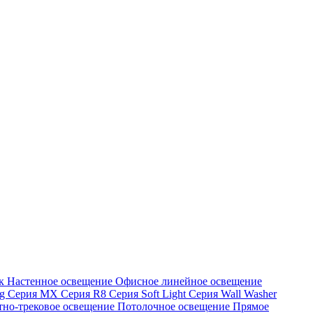
ик
Настенное освещение
Офисное линейное освещение
ng
Серия MX
Серия R8
Серия Soft Light
Серия Wall Washer
но-трековое освещение
Потолочное освещение
Прямое