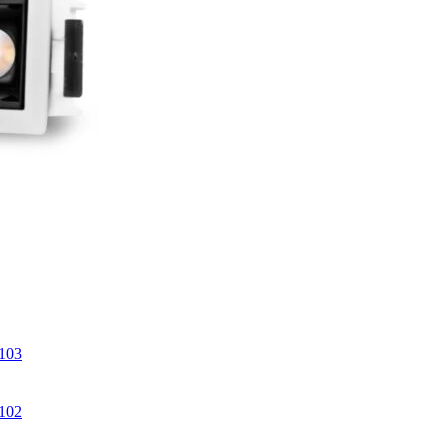
103
102