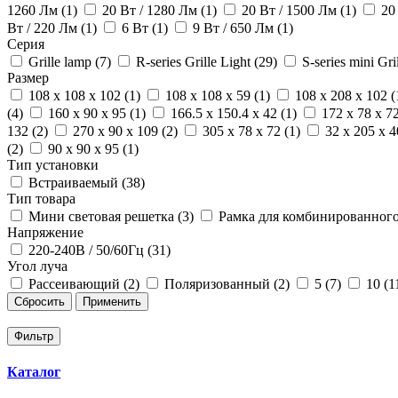
1260 Лм (1)
20 Вт / 1280 Лм (1)
20 Вт / 1500 Лм (1)
20
Вт / 220 Лм (1)
6 Вт (1)
9 Вт / 650 Лм (1)
Серия
Grille lamp (7)
R-series Grille Light (29)
S-series mini Gril
Размер
108 x 108 x 102 (1)
108 x 108 x 59 (1)
108 x 208 x 102 (
(4)
160 x 90 x 95 (1)
166.5 x 150.4 x 42 (1)
172 x 78 x 72
132 (2)
270 x 90 x 109 (2)
305 x 78 x 72 (1)
32 x 205 x 4
(2)
90 x 90 x 95 (1)
Тип установки
Встраиваемый (38)
Тип товара
Мини световая решетка (3)
Рамка для комбинированного
Напряжение
220-240В / 50/60Гц (31)
Угол луча
Рассеивающий (2)
Поляризованный (2)
5 (7)
10 (1
Сбросить
Применить
Фильтр
Каталог