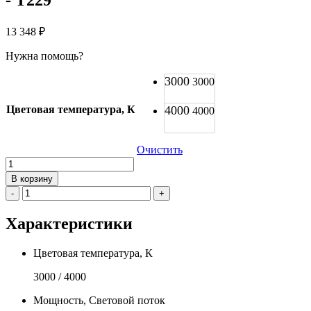
13 348
₽
Нужна помощь?
3000
3000
Цветовая температура, К
4000
4000
Очистить
Количество
товара
В корзину
Светодиодная
-
+
комбинированная
решетка
Характеристики
с
датчиком
GNKSVET
Цветовая температура, К
Liberty
-
3000 / 4000
T229
Мощность, Световой поток