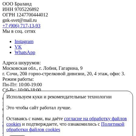
ООО Браланд
ИНН 9705226892
ОГРН 1247700444012
gnk-svet@mail.ru
+7 (906) 717-13-93
Мы в соц. сетях
Instagram
VK
WhatsApp
Адреса шоурумов:
Московская обл., г. Лобня, Гагарина, 9
г. Сочи, 20й горно-стрелковой дивизии, 20, 4 этаж, офис 3.
Режим работы:
Пн-Пт: 10:00-19:00
Сб-Вс: 10:00-18:00
Используем куки и рекомендательные технологии
ООО Браланд
ИНН 9705226892
Это чтобы сайт работал лучше.
ОГРН 1247700444012
gnk-svet@mail.ru
Оставаясь с нами, вы даёте
согласие на обработку файлов
Политика конфиденциальности
cookies
и подтверждаете, что ознакомились с
Политикой
Согласие на обработку персональных данных
обработки файлов cookies
ПОЛИТИКА В ОТНОШЕНИИ ИСПОЛЬЗОВАНИЯ