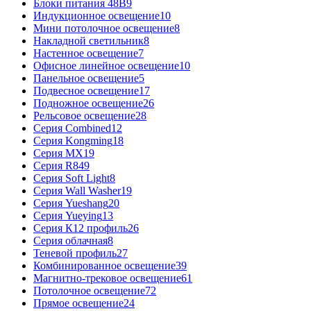
Блоки питания 48В
9
Индукционное освещение
10
Мини потолочное освещение
8
Накладной светильник
8
Настенное освещение
7
Офисное линейное освещение
10
Панельное освещение
5
Подвесное освещение
17
Подножное освещение
26
Рельсовое освещение
28
Серия Combined
12
Серия Kongming
18
Серия MX
19
Серия R8
49
Серия Soft Light
8
Серия Wall Washer
19
Серия Yueshang
20
Серия Yueying
13
Серия К12 профиль
26
Серия облачная
8
Теневой профиль
27
Комбинированное освещение
39
Магнитно-трековое освещение
61
Потолочное освещение
72
Прямое освещение
24