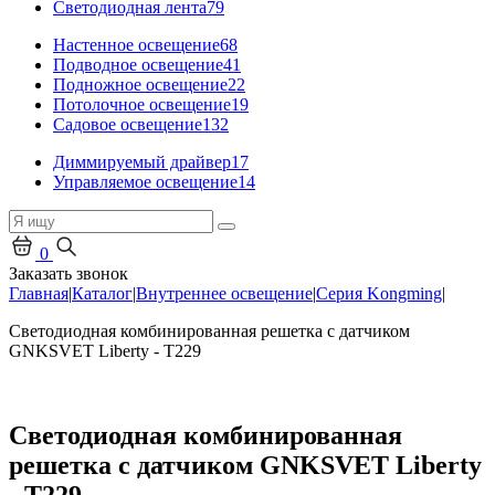
Светодиодная лента
79
Настенное освещение
68
Подводное освещение
41
Подножное освещение
22
Потолочное освещение
19
Садовое освещение
132
Диммируемый драйвер
17
Управляемое освещение
14
0
Заказать звонок
Главная
|
Каталог
|
Внутреннее освещение
|
Серия Kongming
|
Светодиодная комбинированная решетка с датчиком
GNKSVET Liberty - T229
Светодиодная комбинированная
решетка с датчиком GNKSVET Liberty
- T229