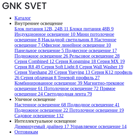
Каталог
Внутреннее освещение
Блок питания 12В, 24В
11
Блоки питания 48В
9
Индукционное освещение
10
Мини потолочное
освещение
8
Накладной светильник
8
Настенное
освещение
7
Офисное линейное освещение
10
Панельное освещение
5
Подвесное освещение
17
Подножное освещение
26
Рельсовое освещение
28
Серия Combined
12
Серия Kongming
18
Серия MX
19
Серия R8
49
Серия Soft Light
8
Серия Wall Washer
19
Серия Yueshang
20
Серия Yueying
13
Серия К12 профиль
26
Серия облачная
8
Теневой профиль
27
Комбинированное освещение
39
Магнитно-трековое
освещение
61
Потолочное освещение
72
Прямое
освещение
24
Светодиодная лента
79
Уличное освещение
Настенное освещение
68
Подводное освещение
41
Подножное освещение
22
Потолочное освещение
19
Садовое освещение
132
Интеллектуальное освещение
Диммируемый драйвер
17
Управляемое освещение
14
Оптовикам