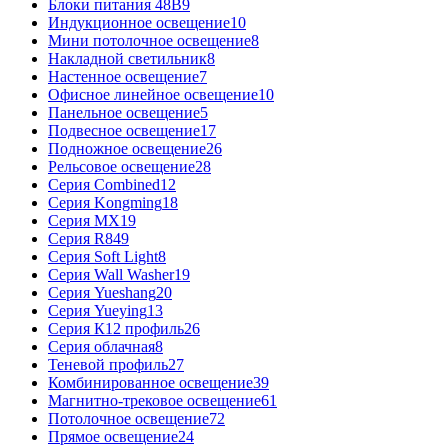
Блоки питания 48В
9
Индукционное освещение
10
Мини потолочное освещение
8
Накладной светильник
8
Настенное освещение
7
Офисное линейное освещение
10
Панельное освещение
5
Подвесное освещение
17
Подножное освещение
26
Рельсовое освещение
28
Серия Combined
12
Серия Kongming
18
Серия MX
19
Серия R8
49
Серия Soft Light
8
Серия Wall Washer
19
Серия Yueshang
20
Серия Yueying
13
Серия К12 профиль
26
Серия облачная
8
Теневой профиль
27
Комбинированное освещение
39
Магнитно-трековое освещение
61
Потолочное освещение
72
Прямое освещение
24