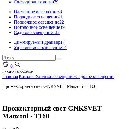
Светодиодная лента
79
Настенное освещение
68
Подводное освещение
41
Подножное освещение
22
Потолочное освещение
19
Садовое освещение
132
Диммируемый драйвер
17
Управляемое освещение
14
0
Заказать звонок
Главная
|
Каталог
|
Уличное освещение
|
Садовое освещение
|
Прожекторный свет GNKSVET Manzoni - T160
Прожекторный свет GNKSVET
Manzoni - T160