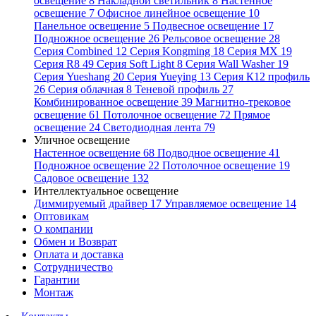
освещение
8
Накладной светильник
8
Настенное
освещение
7
Офисное линейное освещение
10
Панельное освещение
5
Подвесное освещение
17
Подножное освещение
26
Рельсовое освещение
28
Серия Combined
12
Серия Kongming
18
Серия MX
19
Серия R8
49
Серия Soft Light
8
Серия Wall Washer
19
Серия Yueshang
20
Серия Yueying
13
Серия К12 профиль
26
Серия облачная
8
Теневой профиль
27
Комбинированное освещение
39
Магнитно-трековое
освещение
61
Потолочное освещение
72
Прямое
освещение
24
Светодиодная лента
79
Уличное освещение
Настенное освещение
68
Подводное освещение
41
Подножное освещение
22
Потолочное освещение
19
Садовое освещение
132
Интеллектуальное освещение
Диммируемый драйвер
17
Управляемое освещение
14
Оптовикам
О компании
Обмен и Возврат
Оплата и доставка
Сотрудничество
Гарантии
Монтаж