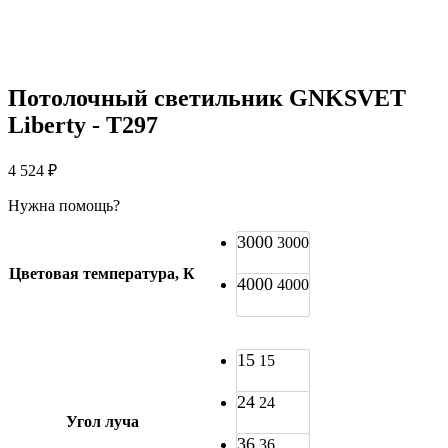
Потолочный светильник GNKSVET
Liberty - T297
4 524
₽
Нужна помощь?
3000
3000
Цветовая температура, К
4000
4000
15
15
24
24
Угол луча
36
36