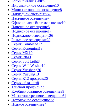
Блоки питания 48В
9
Индукционное освещение
10
Мини потолочное освещение
8
Накладной светильник
8
Настенное освещение
7
Офисное линейное освещение
10
Панельное освещение
5
Подвесное освещение
17
Подножное освещение
26
Рельсовое освещение
28
Серия Combined
12
Серия Kongming
18
Серия MX
19
Серия R8
49
Серия Soft Light
8
Серия Wall Washer
19
Серия Yueshang
20
Серия Yueying
13
Серия К12 профиль
26
Серия облачная
8
Теневой профиль
27
Комбинированное освещение
39
Магнитно-трековое освещение
61
Потолочное освещение
72
Прямое освещение
24