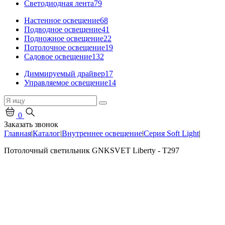
Светодиодная лента
79
Настенное освещение
68
Подводное освещение
41
Подножное освещение
22
Потолочное освещение
19
Садовое освещение
132
Диммируемый драйвер
17
Управляемое освещение
14
0
Заказать звонок
Главная
|
Каталог
|
Внутреннее освещение
|
Серия Soft Light
|
Потолочный светильник GNKSVET Liberty - T297