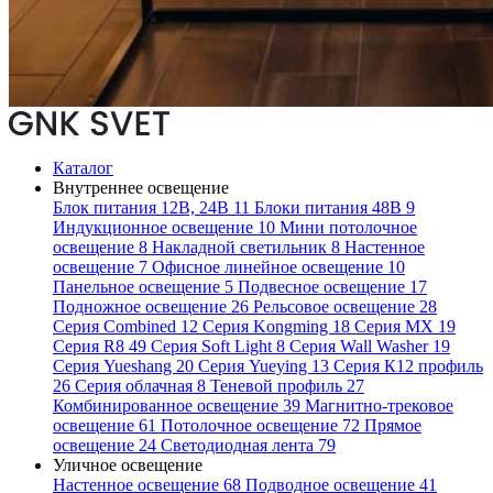
Каталог
Внутреннее освещение
Блок питания 12В, 24В
11
Блоки питания 48В
9
Индукционное освещение
10
Мини потолочное
освещение
8
Накладной светильник
8
Настенное
освещение
7
Офисное линейное освещение
10
Панельное освещение
5
Подвесное освещение
17
Подножное освещение
26
Рельсовое освещение
28
Серия Combined
12
Серия Kongming
18
Серия MX
19
Серия R8
49
Серия Soft Light
8
Серия Wall Washer
19
Серия Yueshang
20
Серия Yueying
13
Серия К12 профиль
26
Серия облачная
8
Теневой профиль
27
Комбинированное освещение
39
Магнитно-трековое
освещение
61
Потолочное освещение
72
Прямое
освещение
24
Светодиодная лента
79
Уличное освещение
Настенное освещение
68
Подводное освещение
41