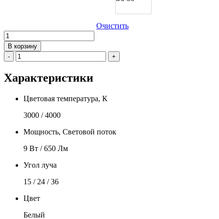
Очистить
Количество
товара
В корзину
Потолочный
-
+
светильник
GNKSVET
Характеристики
Liberty
-
T297
Цветовая температура, К
3000 / 4000
Мощность, Световой поток
9 Вт / 650 Лм
Угол луча
15 / 24 / 36
Цвет
Белый