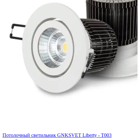
Потолочный светильник GNKSVET Liberty - T003
П