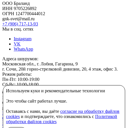
ООО Браланд
ИНН 9705226892
ОГРН 1247700444012
gnk-svet@mail.ru
+7 (906) 717-13-93
Мы в соц. сетях
Instagram
VK
WhatsApp
Адреса шоурумов:
Московская обл., г. Лобня, Гагарина, 9
г. Сочи, 20й горно-стрелковой дивизии, 20, 4 этаж, офис 3.
Режим работы:
Пн-Пт: 10:00-19:00
Сб-Вс: 10:00-18:00
Используем куки и рекомендательные технологии
ООО Браланд
ИНН 9705226892
Это чтобы сайт работал лучше.
ОГРН 1247700444012
gnk-svet@mail.ru
Оставаясь с нами, вы даёте
согласие на обработку файлов
Политика конфиденциальности
cookies
и подтверждаете, что ознакомились с
Политикой
Согласие на обработку персональных данных
обработки файлов cookies
ПОЛИТИКА В ОТНОШЕНИИ ИСПОЛЬЗОВАНИЯ