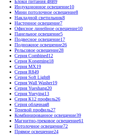
Блоки питания 48В
9
Индукционное освещение
10
Мини потолочное освещение
8
Накладной светильник
8
Настенное освещение
7
Офисное линейное освещение
10
Панельное освещение
5
Подвесное освещение
17
Подножное освещение
26
Рельсовое освещение
28
Серия Combined
12
Серия Kongming
18
Серия MX
19
Серия R8
49
Серия Soft Light
8
Серия Wall Washer
19
Серия Yueshang
20
Серия Yueying
13
Серия К12 профиль
26
Серия облачная
8
Теневой профиль
27
Комбинированное освещение
39
Магнитно-трековое освещение
61
Потолочное освещение
72
Прямое освещение
24