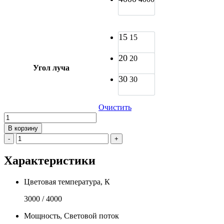
15
15
20
20
Угол луча
30
30
Очистить
Количество
товара
В корзину
Облачная
-
+
серия.
Светодиодный
Характеристики
светильник
GNKSVET
Liberty
Цветовая температура, К
-
T389
3000 / 4000
Мощность, Световой поток