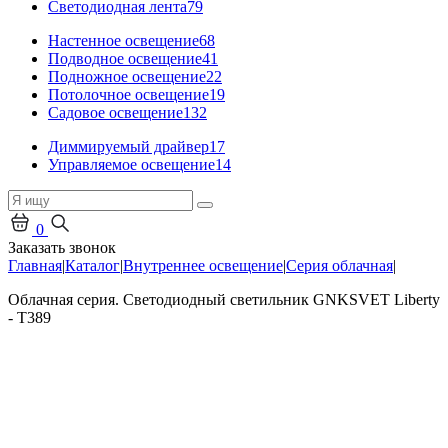
Светодиодная лента
79
Настенное освещение
68
Подводное освещение
41
Подножное освещение
22
Потолочное освещение
19
Садовое освещение
132
Диммируемый драйвер
17
Управляемое освещение
14
0
Заказать звонок
Главная
|
Каталог
|
Внутреннее освещение
|
Серия облачная
|
Облачная серия. Светодиодный светильник GNKSVET Liberty
- T389