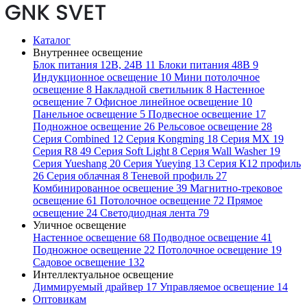
Каталог
Внутреннее освещение
Блок питания 12В, 24В
11
Блоки питания 48В
9
Индукционное освещение
10
Мини потолочное
освещение
8
Накладной светильник
8
Настенное
освещение
7
Офисное линейное освещение
10
Панельное освещение
5
Подвесное освещение
17
Подножное освещение
26
Рельсовое освещение
28
Серия Combined
12
Серия Kongming
18
Серия MX
19
Серия R8
49
Серия Soft Light
8
Серия Wall Washer
19
Серия Yueshang
20
Серия Yueying
13
Серия К12 профиль
26
Серия облачная
8
Теневой профиль
27
Комбинированное освещение
39
Магнитно-трековое
освещение
61
Потолочное освещение
72
Прямое
освещение
24
Светодиодная лента
79
Уличное освещение
Настенное освещение
68
Подводное освещение
41
Подножное освещение
22
Потолочное освещение
19
Садовое освещение
132
Интеллектуальное освещение
Диммируемый драйвер
17
Управляемое освещение
14
Оптовикам