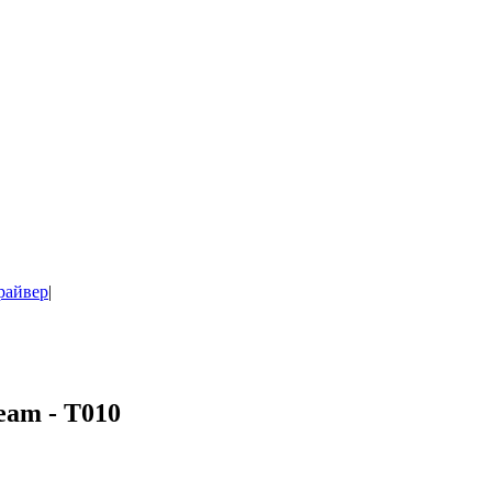
райвер
|
am - T010