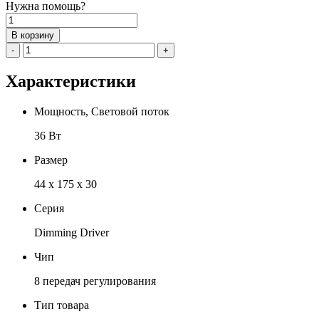
Нужна помощь?
Количество
товара
В корзину
Драйвер
-
+
затемнения
SCR
Характеристики
GNKSVET
Dream
-
Мощность, Световой поток
T010
36 Вт
Размер
44 x 175 x 30
Серия
Dimming Driver
Чип
8 передач регулирования
Тип товара