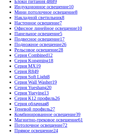
Блоки питания 48В
9
Индукционное освещение
10
Мини потолочное освещение
8
Накладной светильник
8
Настенное освещение
7
Офисное линейное освещение
10
Панельное освещение
5
Подвесное освещение
17
Подножное освещение
26
Рельсовое освещение
28
Серия Combined
12
Серия Kongming
18
Серия MX
19
Серия R8
49
Серия Soft Light
8
Серия Wall Washer
19
Серия Yueshang
20
Серия Yueying
13
Серия К12 профиль
26
Серия облачная
8
Теневой профиль
27
Комбинированное освещение
39
Магнитно-трековое освещение
61
Потолочное освещение
72
Прямое освещение
24