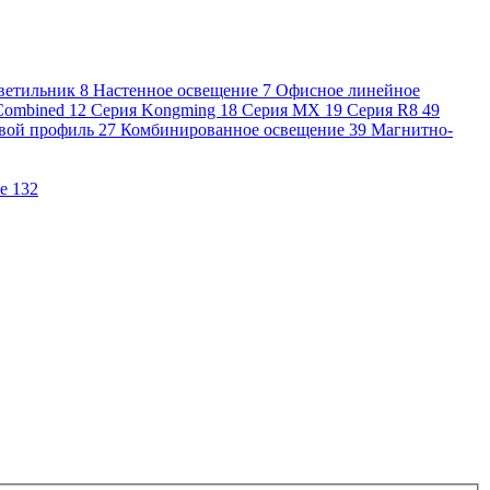
ветильник
8
Настенное освещение
7
Офисное линейное
Combined
12
Серия Kongming
18
Серия MX
19
Серия R8
49
вой профиль
27
Комбинированное освещение
39
Магнитно-
ие
132