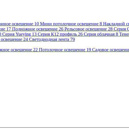
онное освещение
10
Мини потолочное освещение
8
Накладной с
ние
17
Подножное освещение
26
Рельсовое освещение
28
Серия 
0
Серия Yueying
13
Серия К12 профиль
26
Серия облачная
8
Тене
 освещение
24
Светодиодная лента
79
жное освещение
22
Потолочное освещение
19
Садовое освещен