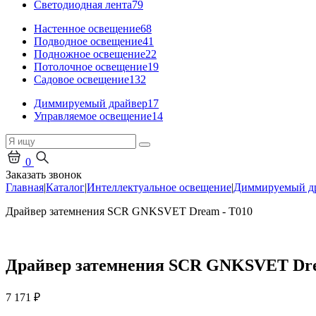
Светодиодная лента
79
Настенное освещение
68
Подводное освещение
41
Подножное освещение
22
Потолочное освещение
19
Садовое освещение
132
Диммируемый драйвер
17
Управляемое освещение
14
0
Заказать звонок
Главная
|
Каталог
|
Интеллектуальное освещение
|
Диммируемый д
Драйвер затемнения SCR GNKSVET Dream - T010
Драйвер затемнения SCR GNKSVET Dre
7 171
₽