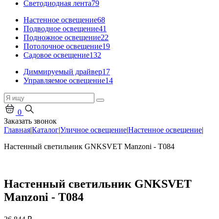
Светодиодная лента
79
Настенное освещение
68
Подводное освещение
41
Подножное освещение
22
Потолочное освещение
19
Садовое освещение
132
Диммируемый драйвер
17
Управляемое освещение
14
0
Заказать звонок
Главная
|
Каталог
|
Уличное освещение
|
Настенное освещение
|
Настенный светильник GNKSVET Manzoni - T084
Настенный светильник GNKSVET
Manzoni - T084