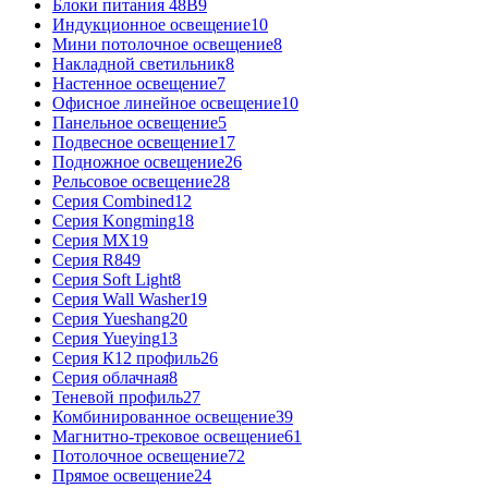
Блоки питания 48В
9
Индукционное освещение
10
Мини потолочное освещение
8
Накладной светильник
8
Настенное освещение
7
Офисное линейное освещение
10
Панельное освещение
5
Подвесное освещение
17
Подножное освещение
26
Рельсовое освещение
28
Серия Combined
12
Серия Kongming
18
Серия MX
19
Серия R8
49
Серия Soft Light
8
Серия Wall Washer
19
Серия Yueshang
20
Серия Yueying
13
Серия К12 профиль
26
Серия облачная
8
Теневой профиль
27
Комбинированное освещение
39
Магнитно-трековое освещение
61
Потолочное освещение
72
Прямое освещение
24