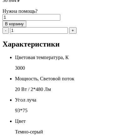
36 844
₽
Нужна помощь?
Количество
товара
В корзину
Настенный
-
+
светильник
GNKSVET
Характеристики
Manzoni
-
T084
Цветовая температура, К
3000
Мощность, Световой поток
20 Вт / 2*480 Лм
Угол луча
93*75
Цвет
Темно-серый