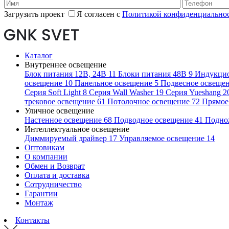
Загрузить проект
Я согласен с
Политикой конфиденциальнос
Каталог
Внутреннее освещение
Блок питания 12В, 24В
11
Блоки питания 48В
9
Индукци
освещение
10
Панельное освещение
5
Подвесное освеще
Серия Soft Light
8
Серия Wall Washer
19
Серия Yueshang
2
трековое освещение
61
Потолочное освещение
72
Прямое
Уличное освещение
Настенное освещение
68
Подводное освещение
41
Подно
Интеллектуальное освещение
Диммируемый драйвер
17
Управляемое освещение
14
Оптовикам
О компании
Обмен и Возврат
Оплата и доставка
Сотрудничество
Гарантии
Монтаж
Контакты