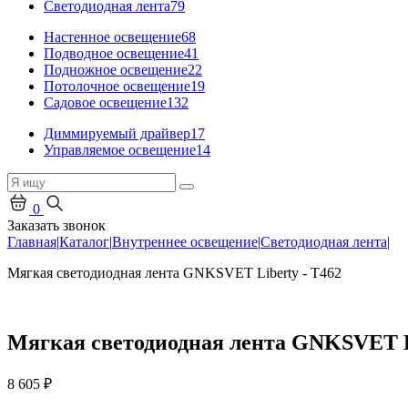
Светодиодная лента
79
Настенное освещение
68
Подводное освещение
41
Подножное освещение
22
Потолочное освещение
19
Садовое освещение
132
Диммируемый драйвер
17
Управляемое освещение
14
0
Заказать звонок
Главная
|
Каталог
|
Внутреннее освещение
|
Светодиодная лента
|
Мягкая светодиодная лента GNKSVET Liberty - T462
Мягкая светодиодная лента GNKSVET Li
8 605
₽