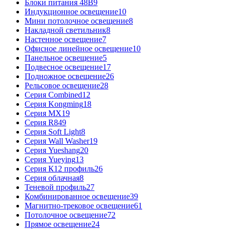
Блоки питания 48В
9
Индукционное освещение
10
Мини потолочное освещение
8
Накладной светильник
8
Настенное освещение
7
Офисное линейное освещение
10
Панельное освещение
5
Подвесное освещение
17
Подножное освещение
26
Рельсовое освещение
28
Серия Combined
12
Серия Kongming
18
Серия MX
19
Серия R8
49
Серия Soft Light
8
Серия Wall Washer
19
Серия Yueshang
20
Серия Yueying
13
Серия К12 профиль
26
Серия облачная
8
Теневой профиль
27
Комбинированное освещение
39
Магнитно-трековое освещение
61
Потолочное освещение
72
Прямое освещение
24