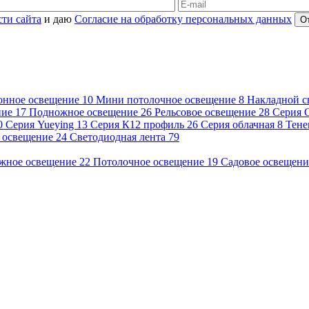
ти сайта
и даю
Согласие на обработку персональных данных
онное освещение
10
Мини потолочное освещение
8
Накладной с
ние
17
Подножное освещение
26
Рельсовое освещение
28
Серия 
0
Серия Yueying
13
Серия К12 профиль
26
Серия облачная
8
Тене
 освещение
24
Светодиодная лента
79
жное освещение
22
Потолочное освещение
19
Садовое освещен