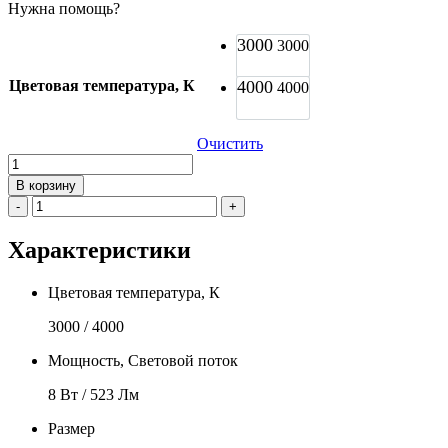
Нужна помощь?
3000
3000
Цветовая температура, К
4000
4000
Очистить
Количество
товара
В корзину
Мягкая
-
+
светодиодная
лента
Характеристики
GNKSVET
Liberty
-
Цветовая температура, К
T462
3000 / 4000
Мощность, Световой поток
8 Вт / 523 Лм
Размер