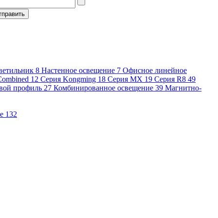
ветильник
8
Настенное освещение
7
Офисное линейное
Combined
12
Серия Kongming
18
Серия MX
19
Серия R8
49
вой профиль
27
Комбинированное освещение
39
Магнитно-
ие
132